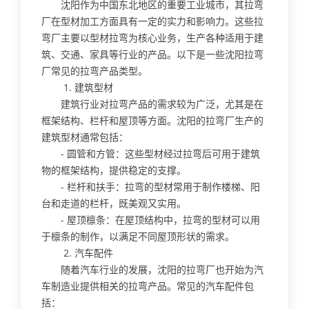
沈阳作为中国东北地区的重要工业城市，其拉弯
厂在型材加工方面具有一定的实力和影响力。这些拉
弯厂主要以型材拉弯为核心业务，生产各种适用于建
筑、交通、家具等行业的产品。以下是一些沈阳拉弯
厂常见的拉弯产品类型。
1. 建筑型材
建筑行业对拉弯产品的需求较为广泛，尤其是在
框架结构、栏杆和屋顶等方面。沈阳的拉弯厂生产的
建筑型材通常包括：
- 圆管和方管：这些型材经过拉弯后可用于建筑
物的框架结构，提供稳定的支撑。
- 栏杆和扶手：拉弯的型材常用于制作楼梯、阳
台和走道的栏杆，既美观又实用。
- 屋顶檩条：在屋顶结构中，拉弯的型材可以用
于檩条的制作，以满足不同屋顶形状的需求。
2. 汽车配件
随着汽车行业的发展，沈阳的拉弯厂也开始为汽
车制造业提供相关的拉弯产品。常见的汽车配件包
括：