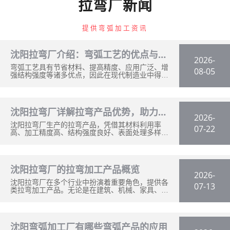
拉弯厂新闻
提供弯弧加工资讯
沈阳拉弯厂介绍：弯弧工艺的优点与应
2026-
弯弧工艺具有节省材料、提高精度、应用广泛、增
08-05
用
强结构强度等诸多优点，因此在现代制造业中得到
了广泛的应用。沈阳拉弯厂通过精密设备和丰富的
经验，为各类客户提供高质量的弯弧加工服务，确
保产品的精度和稳定性。
沈阳拉弯厂详解拉弯产品优势，助力制
2026-
沈阳拉弯厂生产的拉弯产品，凭借其材料利用率
07-22
造行业高效升级
高、加工精度高、结构强度良好、表面处理多样
化、加工周期短、适应性强、环保节能等优势，在
市场上具有市场竞争力。
沈阳拉弯厂的拉弯加工产品概览
2026-
沈阳拉弯厂在多个行业中扮演着重要角色，提供各
07-13
类拉弯加工产品。无论是在建筑、机械、家具、交
通工具还是电子产品领域，拉弯加工都展现出其独
特的优势。
沈阳弯弧加工厂有哪些弯弧产品的应用