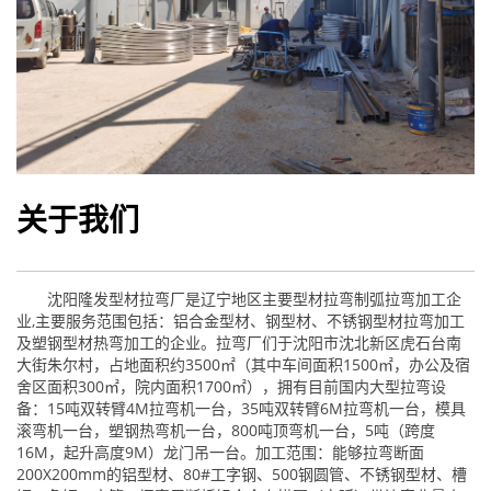
关于我们
沈阳隆发型材拉弯厂是辽宁地区主要型材拉弯制弧拉弯加工企
业,主要服务范围包括：铝合金型材、钢型材、不锈钢型材拉弯加工
及塑钢型材热弯加工的企业。拉弯厂们于沈阳市沈北新区虎石台南
大街朱尔村，占地面积约3500㎡（其中车间面积1500㎡，办公及宿
舍区面积300㎡，院内面积1700㎡），拥有目前国内大型拉弯设
备：15吨双转臂4M拉弯机一台，35吨双转臂6M拉弯机一台，模具
滚弯机一台，塑钢热弯机一台，800吨顶弯机一台，5吨（跨度
16M，起升高度9M）龙门吊一台。加工范围：能够拉弯断面
200X200mm的铝型材、80#工字钢、500钢圆管、不锈钢型材、槽