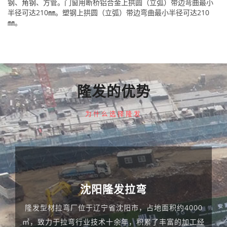
钢、角钢、方管。门窗用断桥铝合金上拱圆（立弧）带边弯曲最小
半径可达210㎜。塑钢上拱圆（立弧）带边弯曲最小半径可达210
㎜。
隆发的优势
为什么选择隆发
沈阳隆发拉弯
隆发型材拉弯厂位于辽宁省沈阳市，占地面积约4000
㎡，致力于拉弯行业技术十余年，积累了丰富的加工经